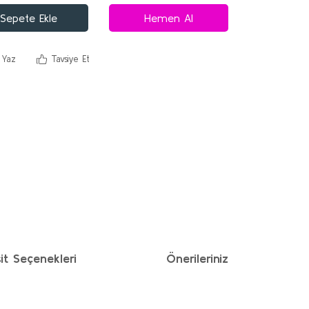
Sepete Ekle
Hemen Al
 Yaz
Tavsiye Et
it Seçenekleri
Önerileriniz
ımıza iletebilirsiniz.