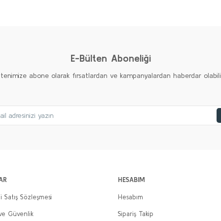
Ürün hakkında henüz soru sorulmamış.
Bu ürüne ilk yorumu siz yapın!
Yorum Yaz
Soru Sor
E-Bülten Aboneliği
ltenimize abone olarak fırsatlardan ve kampanyalardan haberdar olabilirs
Gönder
AR
HESABIM
i Satış Sözleşmesi
Hesabım
 ve Güvenlik
Sipariş Takip