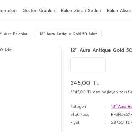
zemeleri
Gösteri Ürünleri
Balon Zinciri Setleri
Balon Aksesu
2" Aura Balonlar
12'' Aura Antique Gold 50 Adet
12'' Aura Antique Gold 5
345,00 TL
*345,00 TL den başlayan taksitle
Kategori
12" Aura Ba
Stok Kodu
RFGHDE5X
Fiyat
287,50 TL