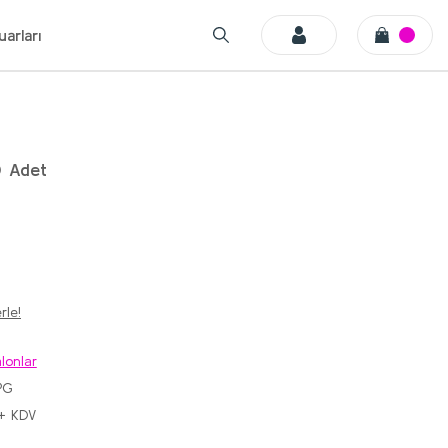
arları
0 Adet
rle!
lonlar
PG
 + KDV