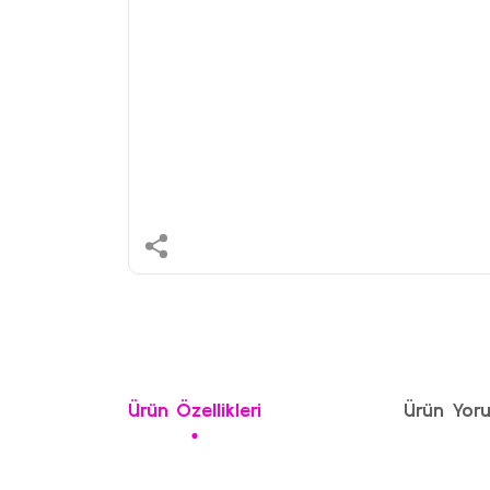
Ürün Özellikleri
Ürün Yoru
Bu ürünün fiyat bilgisi, resim, ürün açıklamalarında ve 
Görüş ve önerileriniz için teşekkür ederiz.