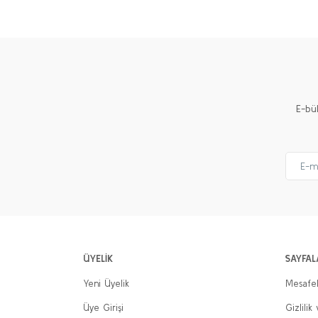
Ürün resmi kalitesiz, bozuk veya görüntülenemiyor.
Ürün açıklamasında eksik bilgiler bulunuyor.
Ürün bilgilerinde hatalar bulunuyor.
Ürün fiyatı diğer sitelerden daha pahalı.
E-bü
Bu ürüne benzer farklı alternatifler olmalı.
ÜYELİK
SAYFAL
Yeni Üyelik
Mesafel
Üye Girişi
Gizlilik