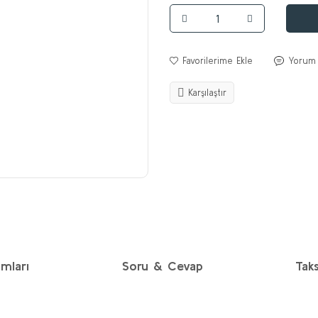
Yorum
Karşılaştır
mları
Soru & Cevap
Taks
diğer konularda yetersiz gördüğünüz noktaları öneri formunu kullanarak taraf