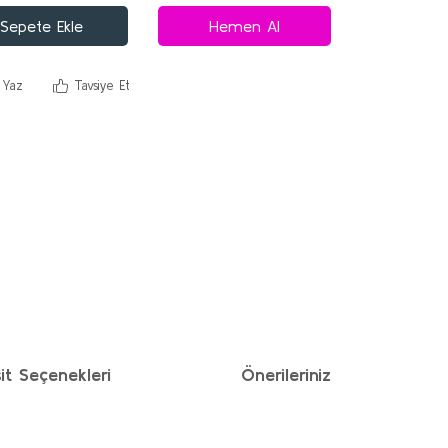
Sepete Ekle
Hemen Al
 Yaz
Tavsiye Et
it Seçenekleri
Önerileriniz
ımıza iletebilirsiniz.