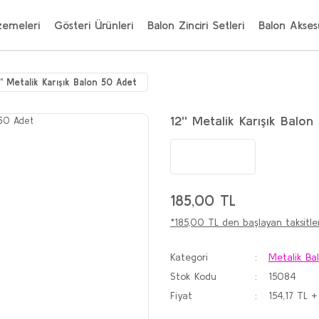
zemeleri
Gösteri Ürünleri
Balon Zinciri Setleri
Balon Aksesu
'' Metalik Karışık Balon 50 Adet
12'' Metalik Karışık Balo
185,00 TL
*185,00 TL den başlayan taksitler
Kategori
Metalik Bal
Stok Kodu
15084
Fiyat
154,17 TL 