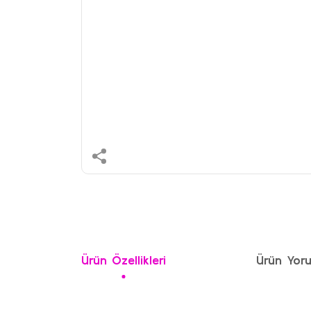
Ürün Özellikleri
Ürün Yoru
Bu ürünün fiyat bilgisi, resim, ürün açıklamalarında ve 
Görüş ve önerileriniz için teşekkür ederiz.