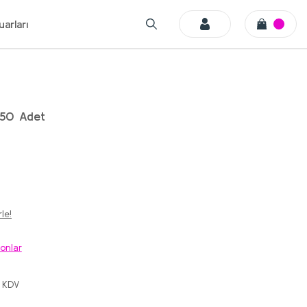
arları
n 50 Adet
le!
onlar
+ KDV