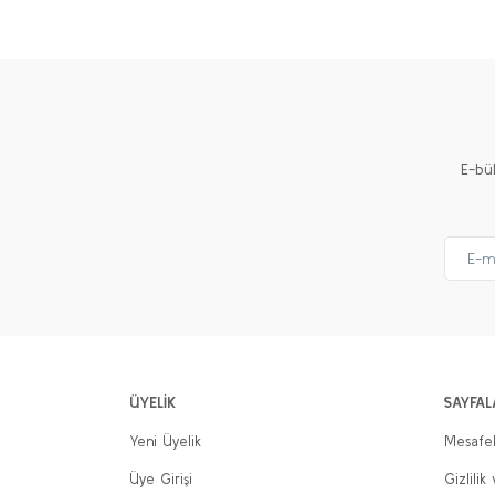
Ürün resmi kalitesiz, bozuk veya görüntülenemiyor.
Ürün açıklamasında eksik bilgiler bulunuyor.
Ürün bilgilerinde hatalar bulunuyor.
Ürün fiyatı diğer sitelerden daha pahalı.
E-bü
Bu ürüne benzer farklı alternatifler olmalı.
ÜYELİK
SAYFAL
Yeni Üyelik
Mesafel
Üye Girişi
Gizlilik