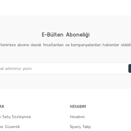
Ürün hakkında henüz soru sorulmamış.
Bu ürüne ilk yorumu siz yapın!
Yorum Yaz
Soru Sor
E-Bülten Aboneliği
ltenimize abone olarak fırsatlardan ve kampanyalardan haberdar olabilirs
Gönder
AR
HESABIM
i Satış Sözleşmesi
Hesabım
 ve Güvenlik
Sipariş Takip