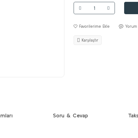
Yorum
Karşılaştır
mları
Soru & Cevap
Taks
diğer konularda yetersiz gördüğünüz noktaları öneri formunu kullanarak taraf