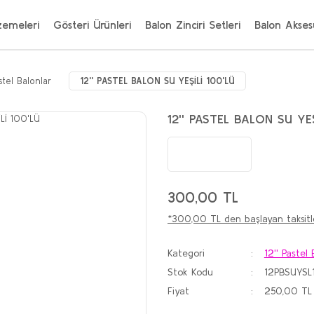
zemeleri
Gösteri Ürünleri
Balon Zinciri Setleri
Balon Aksesu
astel Balonlar
12'' PASTEL BALON SU YEŞİLİ 100'LÜ
12'' PASTEL BALON SU YEŞ
300,00 TL
*300,00 TL den başlayan taksitle
Kategori
12'' Pastel 
Stok Kodu
12PBSUYSL
Fiyat
250,00 TL