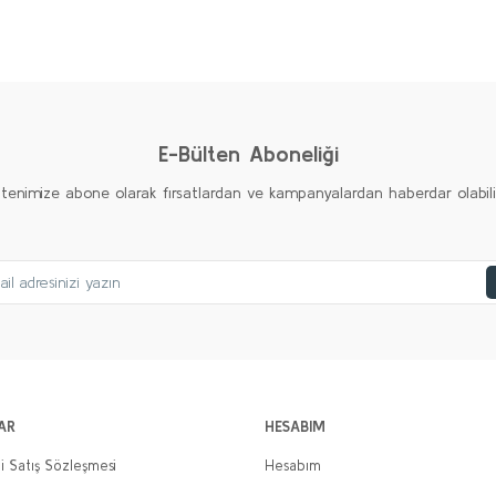
Ürün hakkında henüz soru sorulmamış.
Bu ürüne ilk yorumu siz yapın!
Yorum Yaz
Soru Sor
E-Bülten Aboneliği
ltenimize abone olarak fırsatlardan ve kampanyalardan haberdar olabilirs
Gönder
AR
HESABIM
i Satış Sözleşmesi
Hesabım