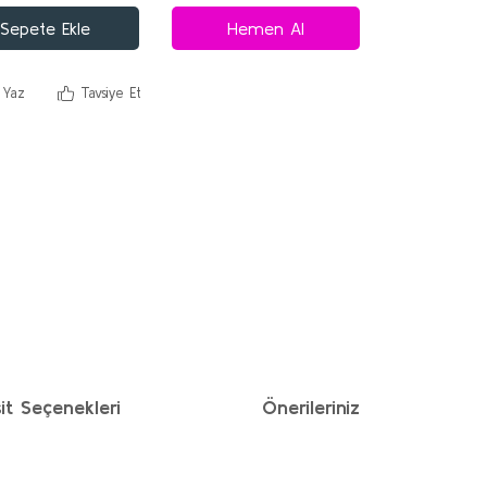
Sepete Ekle
Hemen Al
 Yaz
Tavsiye Et
it Seçenekleri
Önerileriniz
ımıza iletebilirsiniz.