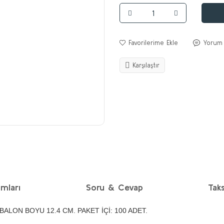
Yorum
Karşılaştır
mları
Soru & Cevap
Taks
 BALON BOYU 12.4 CM. PAKET İÇİ: 100 ADET.
diğer konularda yetersiz gördüğünüz noktaları öneri formunu kullanarak taraf