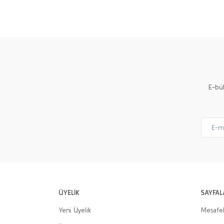
Görüş ve önerileriniz için teşekkür ederiz.
Ürün resmi kalitesiz, bozuk veya görüntülenemiyor.
Ürün açıklamasında eksik bilgiler bulunuyor.
Ürün bilgilerinde hatalar bulunuyor.
Ürün fiyatı diğer sitelerden daha pahalı.
E-bü
Bu ürüne benzer farklı alternatifler olmalı.
ÜYELİK
SAYFAL
Yeni Üyelik
Mesafel