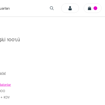
arları
İLİ 100'LÜ
rle!
Balonlar
100
 + KDV