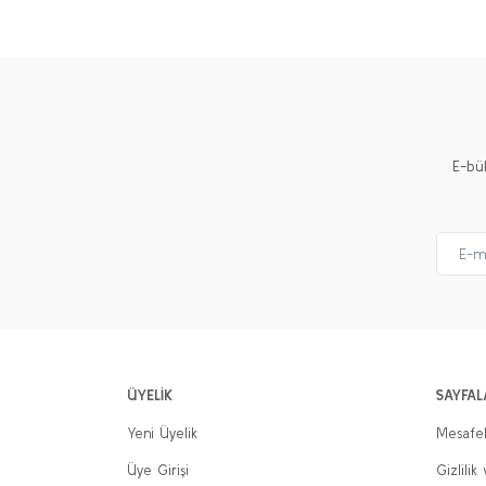
Ürün resmi kalitesiz, bozuk veya görüntülenemiyor.
Ürün açıklamasında eksik bilgiler bulunuyor.
Ürün bilgilerinde hatalar bulunuyor.
Ürün fiyatı diğer sitelerden daha pahalı.
E-bü
Bu ürüne benzer farklı alternatifler olmalı.
ÜYELİK
SAYFAL
Yeni Üyelik
Mesafel
Üye Girişi
Gizlilik