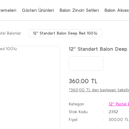
zemeleri
Gösteri Ürünleri
Balon Zinciri Setleri
Balon Aksesu
astel Balonlar
12'' Standart Balon Deep Red 100’lü
12'' Standart Balon Deep
360,00 TL
*360,00 TL den başlayan taksitle
Kategori
12'' Pastel 
Stok Kodu
2352
Fiyat
300,00 TL