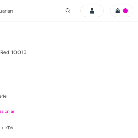
arları
 Red 100’lü
rle!
Balonlar
 + KDV