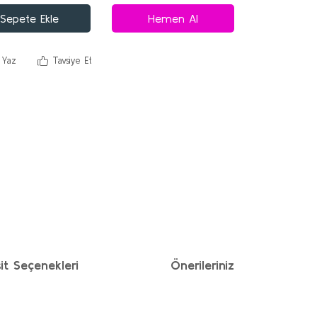
Sepete Ekle
Hemen Al
 Yaz
Tavsiye Et
it Seçenekleri
Önerileriniz
ımıza iletebilirsiniz.