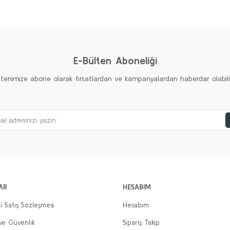
Ürün hakkında henüz soru sorulmamış.
Bu ürüne ilk yorumu siz yapın!
Yorum Yaz
Soru Sor
E-Bülten Aboneliği
ltenimize abone olarak fırsatlardan ve kampanyalardan haberdar olabilirs
Gönder
AR
HESABIM
i Satış Sözleşmesi
Hesabım
 ve Güvenlik
Sipariş Takip