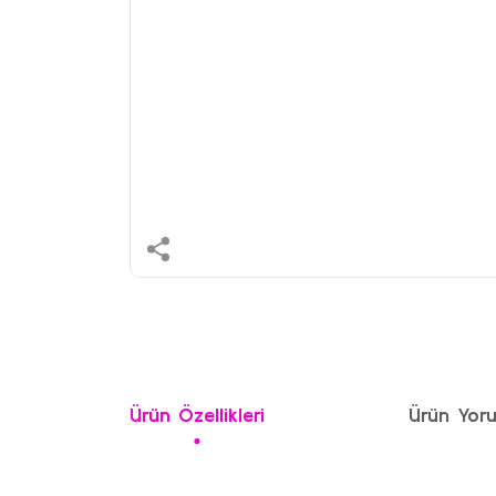
Ürün Özellikleri
Ürün Yoru
Bu ürünün fiyat bilgisi, resim, ürün açıklamalarında ve 
Görüş ve önerileriniz için teşekkür ederiz.