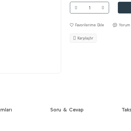
Yorum
Karşılaştır
mları
Soru & Cevap
Taks
diğer konularda yetersiz gördüğünüz noktaları öneri formunu kullanarak taraf