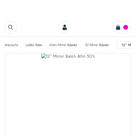
Anasayfa
Lateks Balon
Krom Mirror Balonlar
12'' Mirror Balonlar
12'' Mirr