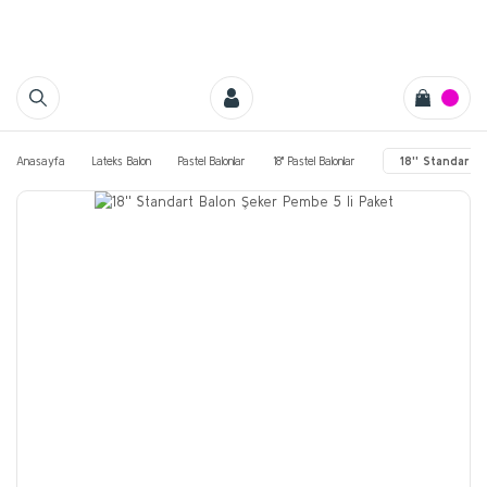
Anasayfa
Lateks Balon
Pastel Balonlar
18'' Pastel Balonlar
18'' Standart 