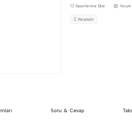
Yorum
Karşılaştır
mları
Soru & Cevap
Taks
diğer konularda yetersiz gördüğünüz noktaları öneri formunu kullanarak taraf