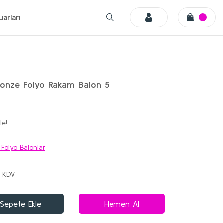
arları
ronze Folyo Rakam Balon 5
le!
 Folyo Balonlar
+ KDV
Sepete Ekle
Hemen Al