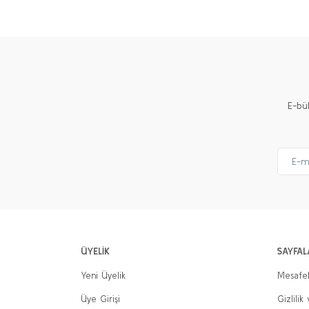
Ürün resmi kalitesiz, bozuk veya görüntülenemiyor.
Ürün açıklamasında eksik bilgiler bulunuyor.
Ürün bilgilerinde hatalar bulunuyor.
Ürün fiyatı diğer sitelerden daha pahalı.
E-bü
Bu ürüne benzer farklı alternatifler olmalı.
ÜYELİK
SAYFAL
Yeni Üyelik
Mesafel
Üye Girişi
Gizlilik