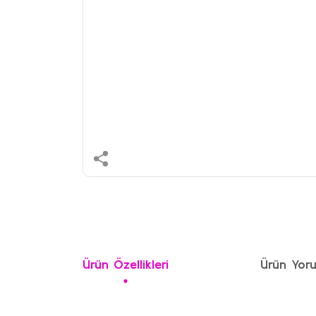
Ürün Özellikleri
Ürün Yoru
Bu ürünün fiyat bilgisi, resim, ürün açıklamalarında ve 
Görüş ve önerileriniz için teşekkür ederiz.