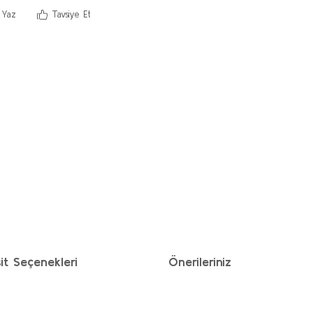
 Yaz
Tavsiye Et
it Seçenekleri
Önerileriniz
ımıza iletebilirsiniz.