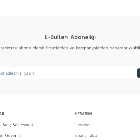
Ürün hakkında henüz soru sorulmamış.
Bu ürüne ilk yorumu siz yapın!
Yorum Yaz
Soru Sor
E-Bülten Aboneliği
ltenimize abone olarak fırsatlardan ve kampanyalardan haberdar olabilirs
Gönder
AR
HESABIM
i Satış Sözleşmesi
Hesabım
 ve Güvenlik
Sipariş Takip