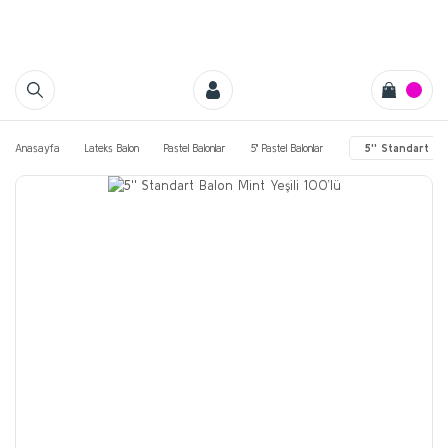
Anasayfa
Lateks Balon
Pastel Balonlar
5'' Pastel Balonlar
5'' Standart Ba