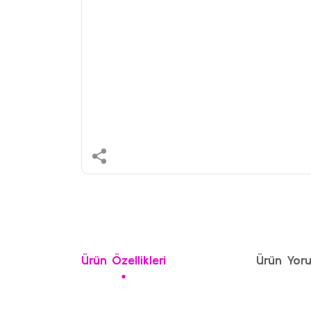
Ürün Özellikleri
Ürün Yoru
Bu ürünün fiyat bilgisi, resim, ürün açıklamalarında ve 
Görüş ve önerileriniz için teşekkür ederiz.