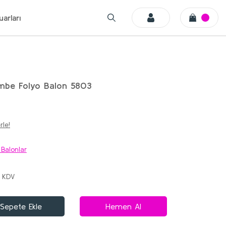
arları
mbe Folyo Balon 5803
rle!
 Balonlar
+ KDV
Sepete Ekle
Hemen Al