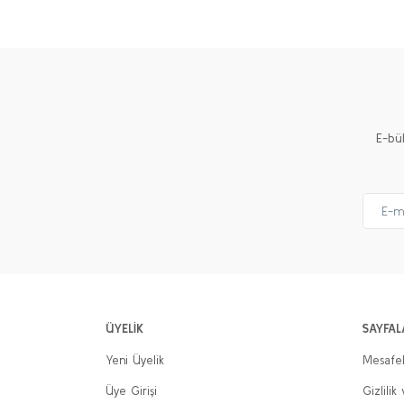
Ürün resmi kalitesiz, bozuk veya görüntülenemiyor.
Ürün açıklamasında eksik bilgiler bulunuyor.
Ürün bilgilerinde hatalar bulunuyor.
Ürün fiyatı diğer sitelerden daha pahalı.
E-bü
Bu ürüne benzer farklı alternatifler olmalı.
ÜYELİK
SAYFAL
Yeni Üyelik
Mesafel
Üye Girişi
Gizlilik