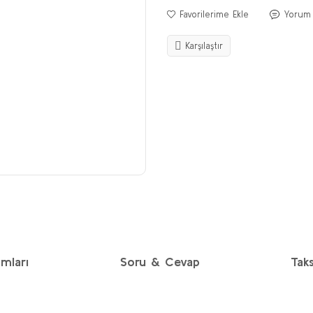
Yorum
Karşılaştır
mları
Soru & Cevap
Taks
diğer konularda yetersiz gördüğünüz noktaları öneri formunu kullanarak taraf