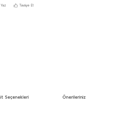
 Yaz
Tavsiye Et
it Seçenekleri
Önerileriniz
ımıza iletebilirsiniz.