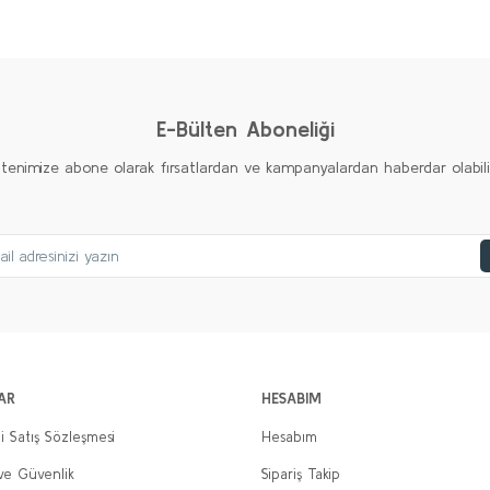
Ürün hakkında henüz soru sorulmamış.
Bu ürüne ilk yorumu siz yapın!
Yorum Yaz
Soru Sor
E-Bülten Aboneliği
ltenimize abone olarak fırsatlardan ve kampanyalardan haberdar olabilirs
Gönder
AR
HESABIM
i Satış Sözleşmesi
Hesabım
 ve Güvenlik
Sipariş Takip