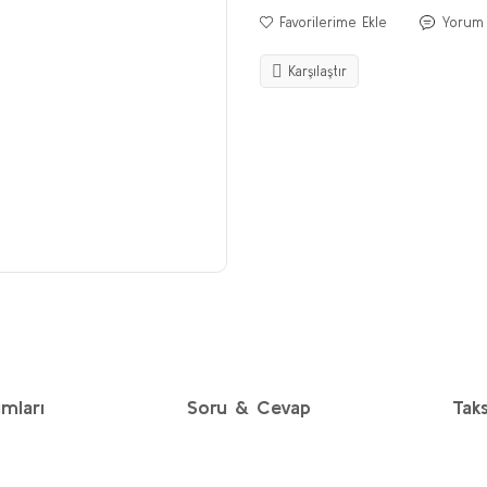
Yorum
Karşılaştır
mları
Soru & Cevap
Taks
diğer konularda yetersiz gördüğünüz noktaları öneri formunu kullanarak taraf