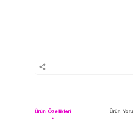
Ürün Özellikleri
Ürün Yoru
Bu ürünün fiyat bilgisi, resim, ürün açıklamalarında ve 
Görüş ve önerileriniz için teşekkür ederiz.