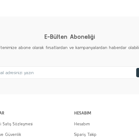
Ürün hakkında henüz soru sorulmamış.
Bu ürüne ilk yorumu siz yapın!
Yorum Yaz
Soru Sor
E-Bülten Aboneliği
ltenimize abone olarak fırsatlardan ve kampanyalardan haberdar olabilirs
Gönder
AR
HESABIM
i Satış Sözleşmesi
Hesabım
 ve Güvenlik
Sipariş Takip