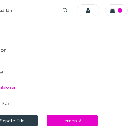
arları
lon
e!
 Balonlar
+ KDV
Sepete Ekle
Hemen Al