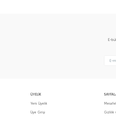
Ürün resmi kalitesiz, bozuk veya görüntülenemiyor.
Ürün açıklamasında eksik bilgiler bulunuyor.
Ürün bilgilerinde hatalar bulunuyor.
Ürün fiyatı diğer sitelerden daha pahalı.
E-bü
Bu ürüne benzer farklı alternatifler olmalı.
ÜYELİK
SAYFAL
Yeni Üyelik
Mesafel
Üye Girişi
Gizlilik