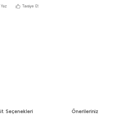
 Yaz
Tavsiye Et
it Seçenekleri
Önerileriniz
ımıza iletebilirsiniz.