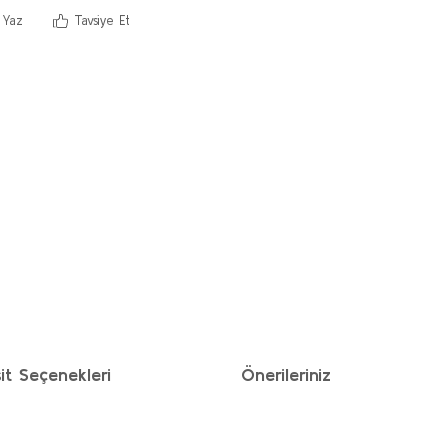
 Yaz
Tavsiye Et
it Seçenekleri
Önerileriniz
ımıza iletebilirsiniz.