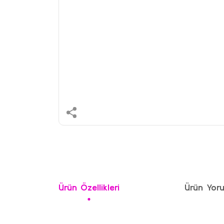
Ürün Özellikleri
Ürün Yoru
Bu ürünün fiyat bilgisi, resim, ürün açıklamalarında ve 
Görüş ve önerileriniz için teşekkür ederiz.