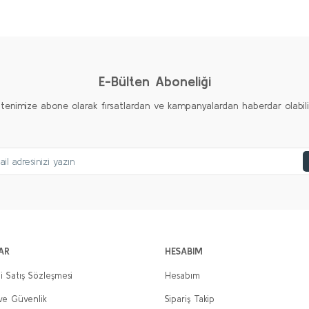
Ürün hakkında henüz soru sorulmamış.
Bu ürüne ilk yorumu siz yapın!
Yorum Yaz
Soru Sor
E-Bülten Aboneliği
ltenimize abone olarak fırsatlardan ve kampanyalardan haberdar olabilirs
Gönder
AR
HESABIM
i Satış Sözleşmesi
Hesabım
 ve Güvenlik
Sipariş Takip