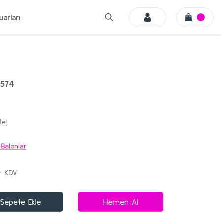
arları
574
le!
 Balonlar
+ KDV
Sepete Ekle
Hemen Al