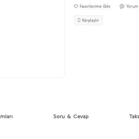
Yorum
Karşılaştır
mları
Soru & Cevap
Taks
diğer konularda yetersiz gördüğünüz noktaları öneri formunu kullanarak taraf