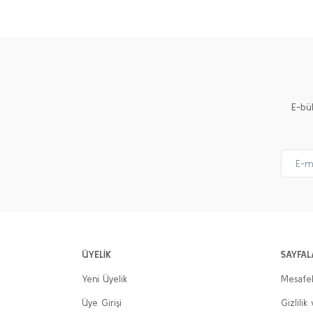
Ürün resmi kalitesiz, bozuk veya görüntülenemiyor.
Ürün açıklamasında eksik bilgiler bulunuyor.
Ürün bilgilerinde hatalar bulunuyor.
Ürün fiyatı diğer sitelerden daha pahalı.
E-bü
Bu ürüne benzer farklı alternatifler olmalı.
ÜYELİK
SAYFAL
Yeni Üyelik
Mesafel
Üye Girişi
Gizlilik