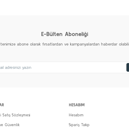
Ürün hakkında henüz soru sorulmamış.
Bu ürüne ilk yorumu siz yapın!
Yorum Yaz
Soru Sor
E-Bülten Aboneliği
ltenimize abone olarak fırsatlardan ve kampanyalardan haberdar olabilirs
Gönder
AR
HESABIM
i Satış Sözleşmesi
Hesabım
 ve Güvenlik
Sipariş Takip