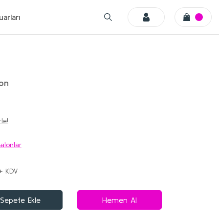
arları
lon
le!
alonlar
 + KDV
Sepete Ekle
Hemen Al