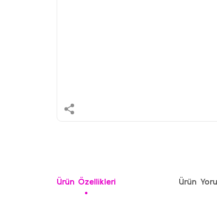
Ürün Özellikleri
Ürün Yoru
Bu ürünün fiyat bilgisi, resim, ürün açıklamalarında ve 
Görüş ve önerileriniz için teşekkür ederiz.