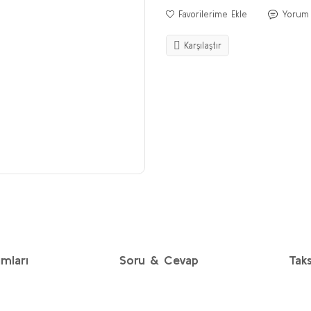
Yorum
Karşılaştır
mları
Soru & Cevap
Taks
diğer konularda yetersiz gördüğünüz noktaları öneri formunu kullanarak taraf