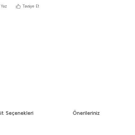
 Yaz
Tavsiye Et
it Seçenekleri
Önerileriniz
ımıza iletebilirsiniz.