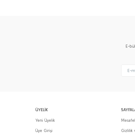
Ürün resmi kalitesiz, bozuk veya görüntülenemiyor.
Ürün açıklamasında eksik bilgiler bulunuyor.
Ürün bilgilerinde hatalar bulunuyor.
Ürün fiyatı diğer sitelerden daha pahalı.
E-bü
Bu ürüne benzer farklı alternatifler olmalı.
ÜYELİK
SAYFAL
Yeni Üyelik
Mesafel
Üye Girişi
Gizlilik