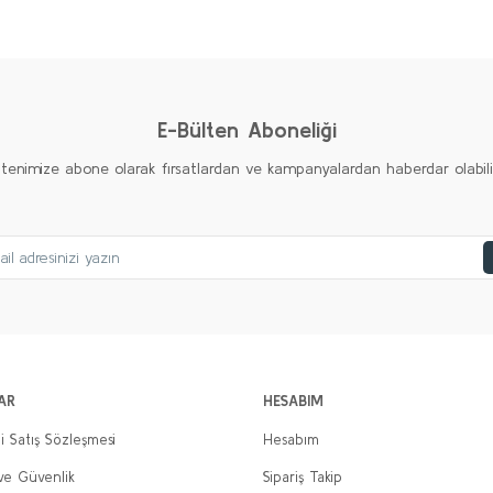
Ürün hakkında henüz soru sorulmamış.
Bu ürüne ilk yorumu siz yapın!
Yorum Yaz
Soru Sor
E-Bülten Aboneliği
ltenimize abone olarak fırsatlardan ve kampanyalardan haberdar olabilirs
Gönder
AR
HESABIM
i Satış Sözleşmesi
Hesabım
 ve Güvenlik
Sipariş Takip