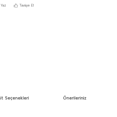
 Yaz
Tavsiye Et
it Seçenekleri
Önerileriniz
ımıza iletebilirsiniz.