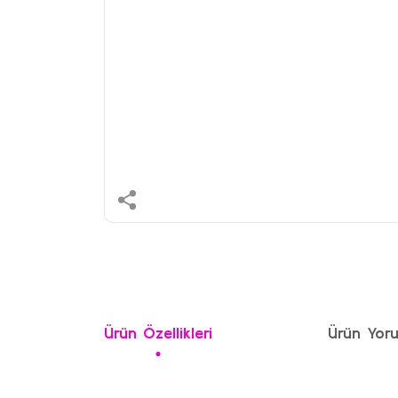
Ürün Özellikleri
Ürün Yoru
Bu ürünün fiyat bilgisi, resim, ürün açıklamalarında ve 
Görüş ve önerileriniz için teşekkür ederiz.