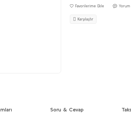
Yorum
Karşılaştır
mları
Soru & Cevap
Taks
diğer konularda yetersiz gördüğünüz noktaları öneri formunu kullanarak taraf