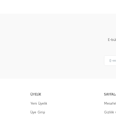
Ürün resmi kalitesiz, bozuk veya görüntülenemiyor.
Ürün açıklamasında eksik bilgiler bulunuyor.
Ürün bilgilerinde hatalar bulunuyor.
Ürün fiyatı diğer sitelerden daha pahalı.
E-bü
Bu ürüne benzer farklı alternatifler olmalı.
ÜYELİK
SAYFAL
Yeni Üyelik
Mesafel
Üye Girişi
Gizlilik