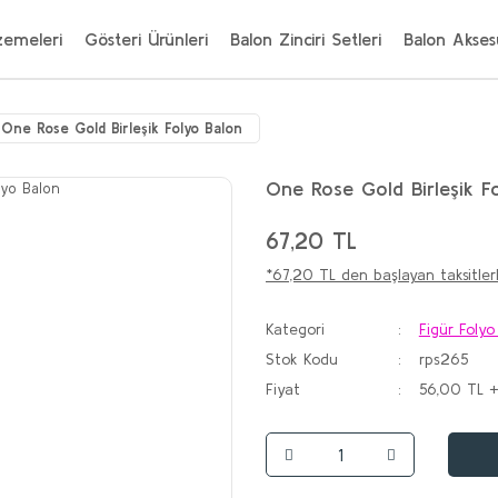
zemeleri
Gösteri Ürünleri
Balon Zinciri Setleri
Balon Aksesu
One Rose Gold Birleşik Folyo Balon
One Rose Gold Birleşik F
67,20 TL
*67,20 TL den başlayan taksitlerl
Kategori
Figür Folyo
Stok Kodu
rps265
Fiyat
56,00 TL 