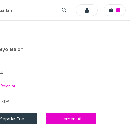
arları
olyo Balon
e!
 Balonlar
+ KDV
Sepete Ekle
Hemen Al