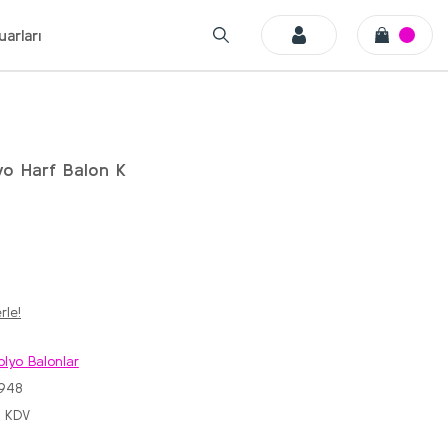
arları
yo Harf Balon K
rle!
olyo Balonlar
948
+ KDV