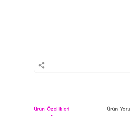
Ürün Özellikleri
Ürün Yoru
Bu ürünün fiyat bilgisi, resim, ürün açıklamalarında ve 
Görüş ve önerileriniz için teşekkür ederiz.