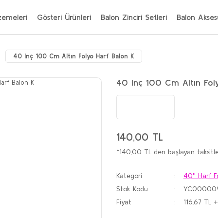
zemeleri
Gösteri Ürünleri
Balon Zinciri Setleri
Balon Aksesu
40 Inç 100 Cm Altın Folyo Harf Balon K
40 Inç 100 Cm Altın Fol
140,00 TL
*140,00 TL den başlayan taksitle
Kategori
40'' Harf F
Stok Kodu
YC00000
Fiyat
116,67 TL 