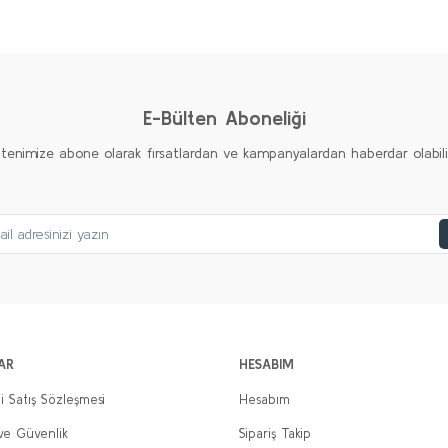
Ürün hakkında henüz soru sorulmamış.
Bu ürüne ilk yorumu siz yapın!
Yorum Yaz
Soru Sor
E-Bülten Aboneliği
ltenimize abone olarak fırsatlardan ve kampanyalardan haberdar olabilirs
Gönder
AR
HESABIM
i Satış Sözleşmesi
Hesabım
 ve Güvenlik
Sipariş Takip