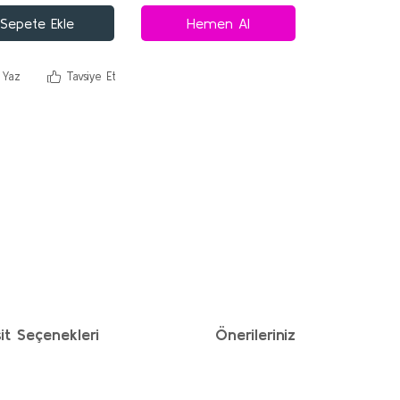
Sepete Ekle
Hemen Al
 Yaz
Tavsiye Et
it Seçenekleri
Önerileriniz
ımıza iletebilirsiniz.