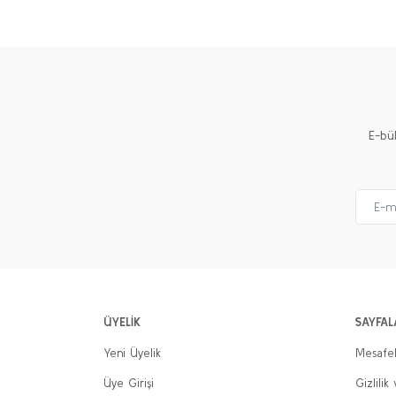
Ürün resmi kalitesiz, bozuk veya görüntülenemiyor.
Ürün açıklamasında eksik bilgiler bulunuyor.
Ürün bilgilerinde hatalar bulunuyor.
Ürün fiyatı diğer sitelerden daha pahalı.
E-bü
Bu ürüne benzer farklı alternatifler olmalı.
ÜYELİK
SAYFAL
Yeni Üyelik
Mesafel
Üye Girişi
Gizlilik