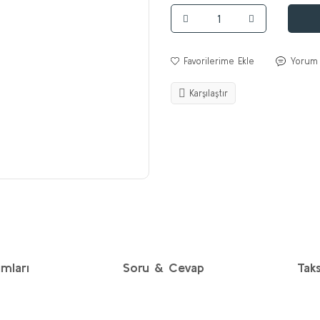
Yorum
Karşılaştır
mları
Soru & Cevap
Taks
diğer konularda yetersiz gördüğünüz noktaları öneri formunu kullanarak taraf