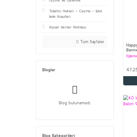
Gizlilik ve Güvenlik
Tüketici Haklari – Cayma – İptal
İade Koşullari
Kişisel Veriler Politikası
Tüm Sayfalar
Happy
Banne
Eğlenc
47,2
Bloglar
Blog bulunamadı.
Blog Kategorileri