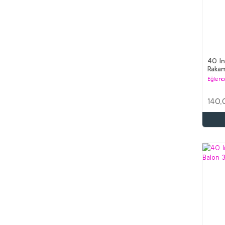
40 In
Raka
Eğlenc
140,