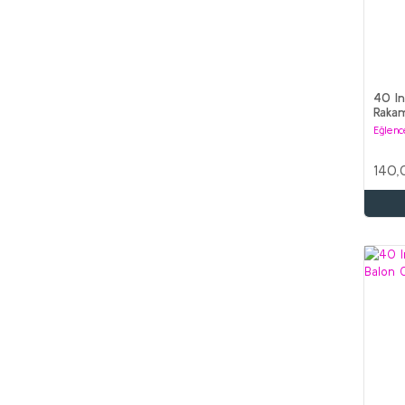
40 In
Raka
Eğlenc
140,