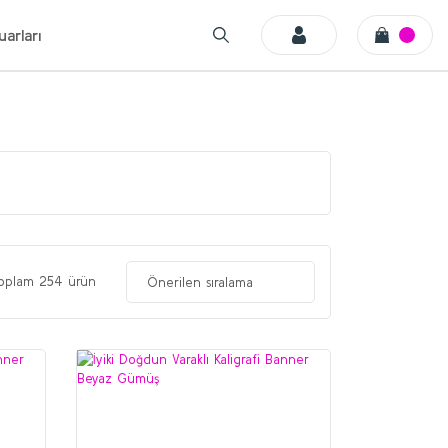
arları
oplam 254 ürün