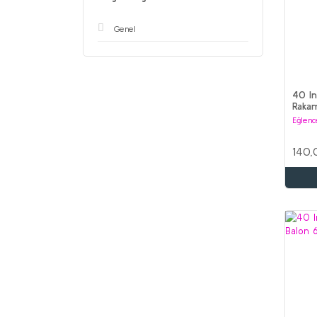
Genel
40 In
Raka
Eğlenc
140,