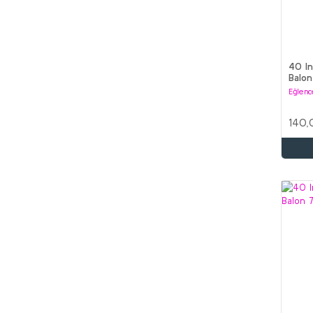
40 I
Balon
Eğlenc
140,