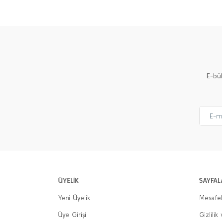
Ürün resmi kalitesiz, bozuk veya görüntülenemiyor.
Ürün açıklamasında eksik bilgiler bulunuyor.
Ürün bilgilerinde hatalar bulunuyor.
Ürün fiyatı diğer sitelerden daha pahalı.
E-bü
Bu ürüne benzer farklı alternatifler olmalı.
ÜYELİK
SAYFAL
Yeni Üyelik
Mesafel
Üye Girişi
Gizlilik