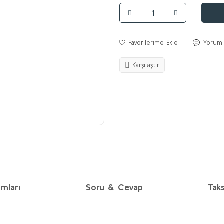
Yorum
Karşılaştır
mları
Soru & Cevap
Taks
diğer konularda yetersiz gördüğünüz noktaları öneri formunu kullanarak taraf