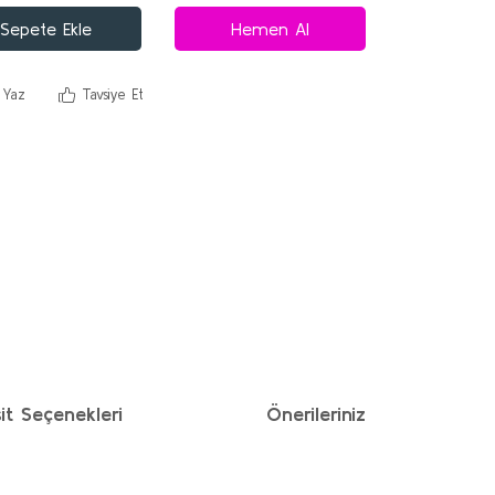
Sepete Ekle
Hemen Al
 Yaz
Tavsiye Et
it Seçenekleri
Önerileriniz
ımıza iletebilirsiniz.