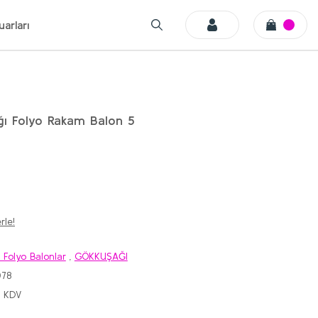
arları
ı Folyo Rakam Balon 5
rle!
 Folyo Balonlar
,
GÖKKUŞAĞI
78
+ KDV