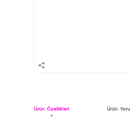
Ürün Özellikleri
Ürün Yoru
Bu ürünün fiyat bilgisi, resim, ürün açıklamalarında ve 
Görüş ve önerileriniz için teşekkür ederiz.