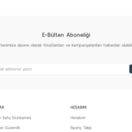
Ürün hakkında henüz soru sorulmamış.
Bu ürüne ilk yorumu siz yapın!
Yorum Yaz
Soru Sor
E-Bülten Aboneliği
ltenimize abone olarak fırsatlardan ve kampanyalardan haberdar olabilirs
Gönder
AR
HESABIM
i Satış Sözleşmesi
Hesabım
 ve Güvenlik
Sipariş Takip