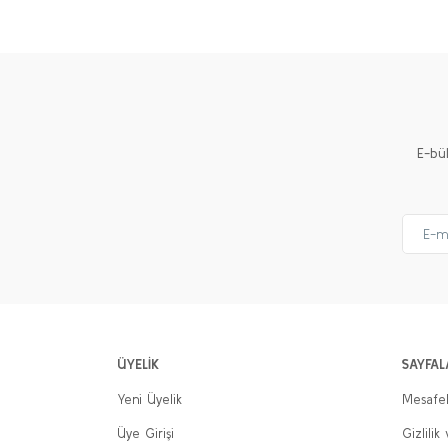
Ürün resmi kalitesiz, bozuk veya görüntülenemiyor.
Ürün açıklamasında eksik bilgiler bulunuyor.
Ürün bilgilerinde hatalar bulunuyor.
Ürün fiyatı diğer sitelerden daha pahalı.
E-bü
Bu ürüne benzer farklı alternatifler olmalı.
ÜYELİK
SAYFAL
Yeni Üyelik
Mesafel
Üye Girişi
Gizlilik