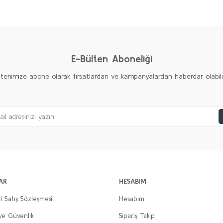
Ürün hakkında henüz soru sorulmamış.
Bu ürüne ilk yorumu siz yapın!
Yorum Yaz
Soru Sor
E-Bülten Aboneliği
ltenimize abone olarak fırsatlardan ve kampanyalardan haberdar olabilirs
Gönder
AR
HESABIM
i Satış Sözleşmesi
Hesabım
 ve Güvenlik
Sipariş Takip