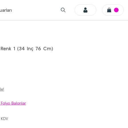
arları
Renk 1 (34 Inç 76 Cm)
le!
 Folyo Balonlar
 KDV