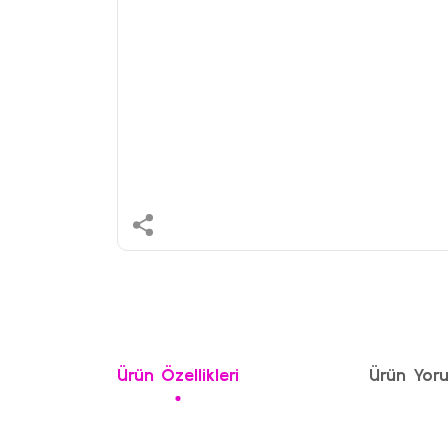
Ürün Özellikleri
Ürün Yoru
Bu ürünün fiyat bilgisi, resim, ürün açıklamalarında ve 
Görüş ve önerileriniz için teşekkür ederiz.