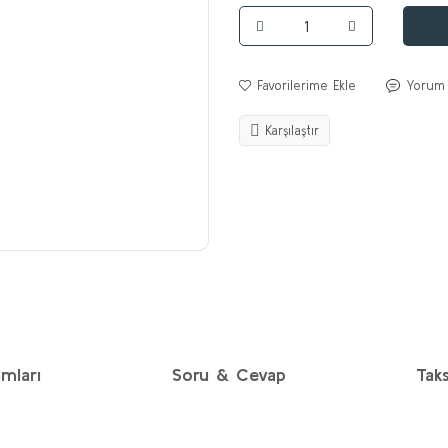
Yorum
Karşılaştır
mları
Soru & Cevap
Taks
diğer konularda yetersiz gördüğünüz noktaları öneri formunu kullanarak taraf