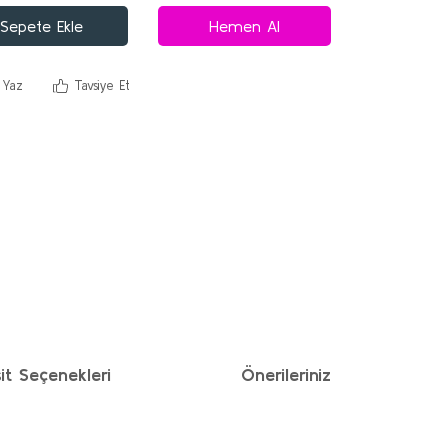
Sepete Ekle
Hemen Al
 Yaz
Tavsiye Et
it Seçenekleri
Önerileriniz
ımıza iletebilirsiniz.